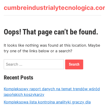
Skip
cumbreindustrialytecnologica.c
to
content
Oops! That page can’t be found.
It looks like nothing was found at this location. Maybe
try one of the links below or a search?
Search
for:
Recent Posts
Kompleksowy raport danych na temat trendów wśród
japońskich koszykarzy
Kompleksowa lista kontrolna analityki graczy dla