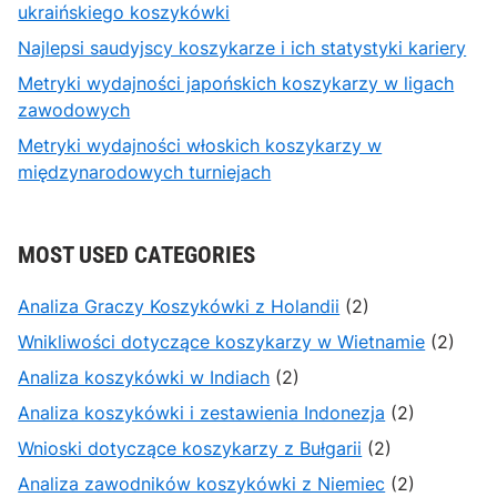
ukraińskiego koszykówki
Najlepsi saudyjscy koszykarze i ich statystyki kariery
Metryki wydajności japońskich koszykarzy w ligach
zawodowych
Metryki wydajności włoskich koszykarzy w
międzynarodowych turniejach
MOST USED CATEGORIES
Analiza Graczy Koszykówki z Holandii
(2)
Wnikliwości dotyczące koszykarzy w Wietnamie
(2)
Analiza koszykówki w Indiach
(2)
Analiza koszykówki i zestawienia Indonezja
(2)
Wnioski dotyczące koszykarzy z Bułgarii
(2)
Analiza zawodników koszykówki z Niemiec
(2)