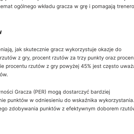
a temat ogólnego wkładu gracza w grę i pomagają trener
w
ają, jak skutecznie gracz wykorzystuje okazje do
zutów z gry, procent rzutów za trzy punkty oraz procen
ie procentu rzutów z gry powyżej 45% jest często uwa
tów.
wności Gracza (PER) mogą dostarczyć bardziej
e punktów w odniesieniu do wskaźnika wykorzystania
ego zdobywania punktów z efektywnym doborem rzutó