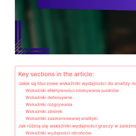
Key sections in the article:
Jakie są kluczowe wskaźniki wydajności do analizy n
Wskaźniki efektywności zdobywania punktów
Wskaźniki defensywne
Wskaźniki rozgrywania
Wskaźniki zbiórek
Wskaźniki zaawansowanej analityki
Jak różnią się wskaźniki wydajności graczy w zależno
Wskaźniki wydajności obrońców