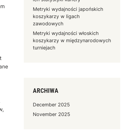
om
Metryki wydajności japońskich
koszykarzy w ligach
zawodowych
Metryki wydajności włoskich
koszykarzy w międzynarodowych
turniejach
t
żane
ARCHIWA
.
December 2025
w,
November 2025