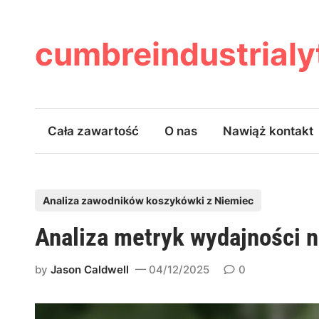
Skip
to
content
cumbreindustrial
Cała zawartość
O nas
Nawiąż kontakt
P
Analiza zawodników koszykówki z Niemiec
o
Analiza metryk wydajności 
s
t
by
Jason Caldwell
04/12/2025
0
e
d
i