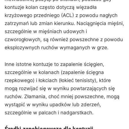
Typowe kontuzje w koszykówce
W koszykówce gracze często doświadczają
skręceń kostki, kontuzji kolan i naciągnięć mięśni.
Skręcenia kostki występują, gdy gracze lądują w
niewłaściwej pozycji po skokach, podczas gdy
kontuzje kolan często dotyczą więzadła
krzyżowego przedniego (ACL) z powodu nagłych
zatrzymań lub zmian kierunku. Naciągnięcia mięśni,
szczególnie w mięśniach udowych i
czworogłowych, są również powszechne z powodu
eksplozywnych ruchów wymaganych w grze.
Inne istotne kontuzje to zapalenie ścięgien,