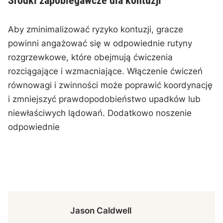
szczególnie w kolanach (zapalenie ścięgna
rzepkowego) i łokciach (łokieć tenisisty), które
mogą rozwijać się w wyniku powtarzających się
ruchów. Złamania, choć mniej powszechne, mogą
wystąpić w wyniku upadków lub zderzeń,
szczególnie w palcach i nadgarstkach.
Środki zapobiegawcze dla kontuzji
Aby zminimalizować ryzyko kontuzji, gracze
powinni angażować się w odpowiednie rutyny
rozgrzewkowe, które obejmują ćwiczenia
rozciągające i wzmacniające. Włączenie ćwiczeń
równowagi i zwinności może poprawić koordynację
i zmniejszyć prawdopodobieństwo upadków lub
niewłaściwych lądowań. Dodatkowo noszenie