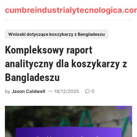
Skip
cumbreindustrialytecnologica.c
to
content
P
Wnioski dotyczące koszykarzy z Bangladeszu
o
Kompleksowy raport
s
t
analityczny dla koszykarzy z
e
Bangladeszu
d
i
by
Jason Caldwell
18/12/2025
0
n