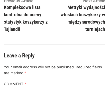
narracje o największych
momentach w koszykówce.
More by Jason Caldwell
Post
Previous
N
Previous Article
Next Article
article:
ar
Kompleksowa lista
Metryki wydajności
navigation
kontrolna do oceny
włoskich koszykarzy w
statystyk koszykarzy z
międzynarodowych
Tajlandii
turniejach
Leave a Reply