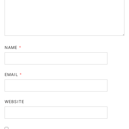
Your email address will not be published.
Required fields
are marked
*
COMMENT
*
NAME
*