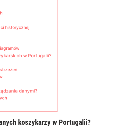
ch
i historycznej
diagramów
ykarskich w Portugalii?
ostrzeżeń
ów
rządzania danymi?
nych
danych koszykarzy w Portugalii?