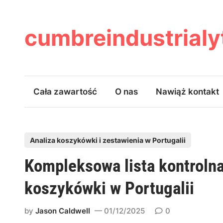
Skip
to
content
cumbreindustrial
Cała zawartość
O nas
Nawiąż kontakt
P
Analiza koszykówki i zestawienia w Portugalii
o
Kompleksowa lista kontrolna
s
t
koszykówki w Portugalii
e
d
by
Jason Caldwell
01/12/2025
0
i