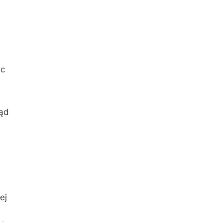
ąc
ląd
ej