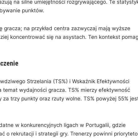
ują na silne umiejętności rozgrywającego. Te statystyk
obywanie punktów.
ję gracza; na przykład centra zazwyczaj mają wyższe
ziej koncentrować się na asystach. Ten kontekst poma
aczenie
awdziwego Strzelania (TS%) i Wskaźnik Efektywności
na temat wydajności gracza. TS% mierzy efektywność
ty za trzy punkty oraz rzuty wolne. TS% powyżej 55% jes
tne w konkurencyjnych ligach w Portugalii, gdzie
 rekrutacji i strategii gry. Trenerzy powinni priorytet