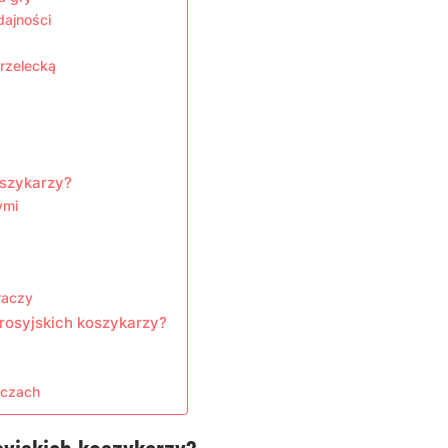
dajności
rzelecką
oszykarzy?
ymi
raczy
rosyjskich koszykarzy?
aczach