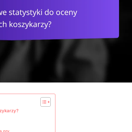
szykarzy?
a gry