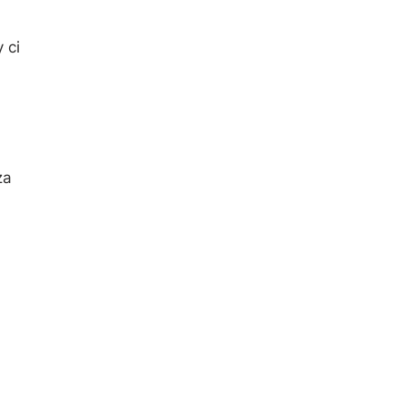
 ci
za
.