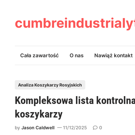
Skip
to
content
cumbreindustrial
Cała zawartość
O nas
Nawiąż kontakt
P
Analiza Koszykarzy Rosyjskich
o
Kompleksowa lista kontrolna
s
t
koszykarzy
e
d
by
Jason Caldwell
11/12/2025
0
i