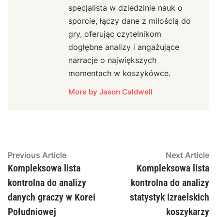
specjalista w dziedzinie nauk o
sporcie, łączy dane z miłością do
gry, oferując czytelnikom
dogłębne analizy i angażujące
narracje o największych
momentach w koszykówce.
More by Jason Caldwell
Post
Previous
N
Previous Article
Next Article
article:
ar
Kompleksowa lista
Kompleksowa lista
navigation
kontrolna do analizy
kontrolna do analizy
danych graczy w Korei
statystyk izraelskich
Południowej
koszykarzy