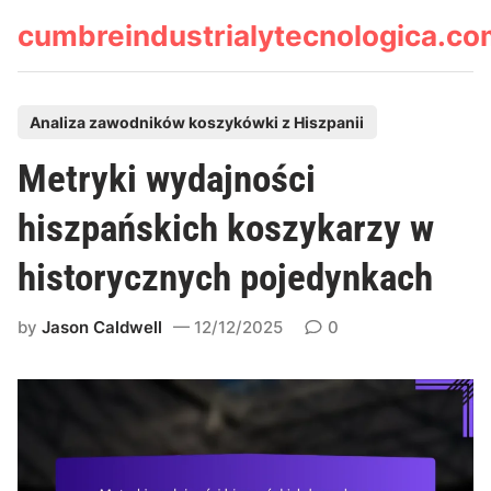
Skip
cumbreindustrialytecnologica.c
to
content
P
Analiza zawodników koszykówki z Hiszpanii
o
Metryki wydajności
s
t
hiszpańskich koszykarzy w
e
historycznych pojedynkach
d
i
by
Jason Caldwell
12/12/2025
0
n